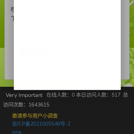
哎，这都是过去很久的事情了。在这里提
下。算是为自己人生补充完整吧。
重要性指数！
发表评论！
在线人数：
0
本日访问人数：
517
总
Very Important
访问次数：
1643615
邀请参与用户小调查
吉ICP备2021005548号-2
sina