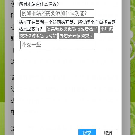
侠小说，经常又
“可遇不可求”机缘奇遇。当
您对本站有什么建议？
时只是读到，觉得好笑简单。经常看到武侠
站长正在筹划一个新网站开发，您觉哪个方向或者网
小说里的奇遇，什么坠入山谷遇到武侠秘
站类型较好？
复杂精致类似微博或者脸书
小巧偏
颇类似讨饭乞丐网站
异想天开偏颇类型
籍，因此练成绝世神功，复出江湖后名震天
下。就像郭靖学了降龙十八掌一样。这种奇
遇，在年幼时读大量武侠小说时看的很多。
记得我把金庸古龙梁羽生等等武侠小说家都
读完一遍多。那时，没有网络，只能去磐石
少见的租书店花钱阅读，似乎一本书几毛钱
或者一块钱。
这个经历，可能与我热爱读书有关。磐石很
提交
取消