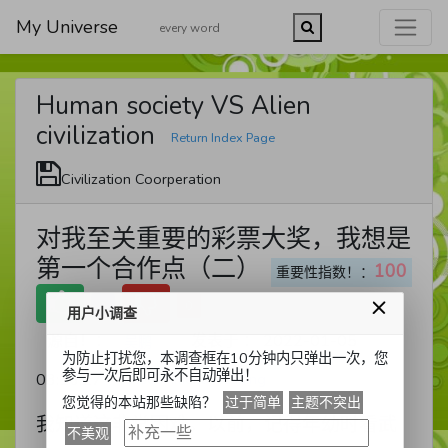
My Universe
Human society VS Alien
civilization
Return Index Page
Civilization Coorperation
对我至关重要的彩票大奖，我想是
第一个合作点（二）
100
重要性指数！：

0
0
用户小调查
源自！：
发表于 ：
2022-01-05
吴鹏
为防止打扰您，本调查框在10分钟内只弹出一次，您
参与一次后即可永不自动弹出！
Recommend Reading
03:16:27
您觉得的本站那些缺陷？
过于简单
主题不突出
我知道这非常困难。以前，记得年幼时看武
不美观