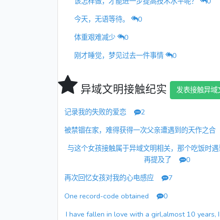
该怎样做，才能进一步提高技术水平呢？
0
今天，无语等待。
0
体重艰难减少
0
刚才睡觉，梦见过去一件事情
0
异域文明接触纪实
发表接触异域
记录我的失败的爱恋
2
被禁锢在家，难得获得一次父亲遭遇到的天作之
与这个女孩接触属于异域文明相关，那个吃饭时遇
再提及了
0
再次回忆女孩对我的心电感应
7
One record-code obtained
0
I have fallen in love with a girl,almost 10 years, I