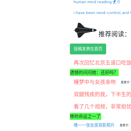
human mind reading
0
i have been mind-control and 
推荐阅读
投稿发表在首页
再次回忆北京五道口吃
遗憾的问问她：还好吗？
睡梦中与女孩亲吻
发表于：2
。
双腿残疾的我，下半生
看了几个视频，非常担
惨的命运之一了
唯一一张女孩背影照片
发表于：20