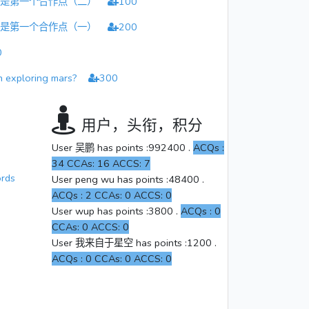
想是第一个合作点（二）
100
想是第一个合作点（一）
200
0
d in exploring mars?
300
语
用户，头衔，积分
User 吴鹏 has points :992400 .
ACQs
:
34
CCAs
: 16
ACCS
: 7
ords
User peng wu has points :48400 .
ACQs
: 2
CCAs
: 0
ACCS
: 0
User wup has points :3800 .
ACQs
: 0
CCAs
: 0
ACCS
: 0
User 我来自于星空 has points :1200 .
ACQs
: 0
CCAs
: 0
ACCS
: 0