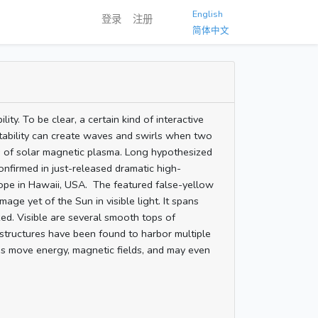
English
登录
注册
简体中文
y. To be clear, a certain kind of interactive
nstability can create waves and swirls when two
ms of solar magnetic plasma. Long hypothesized
onfirmed in just-released dramatic high-
cope in Hawaii, USA. The featured false-yellow
mage yet of the Sun in visible light. It spans
sized. Visible are several smooth tops of
 structures have been found to harbor multiple
ps move energy, magnetic fields, and may even