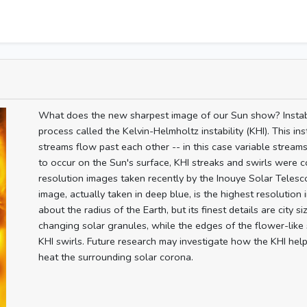
What does the new sharpest image of our Sun show? Instabilit
process called the Kelvin-Helmholtz instability (KHI). This i
streams flow past each other -- in this case variable strea
to occur on the Sun's surface, KHI streaks and swirls were c
resolution images taken recently by the Inouye Solar Teles
image, actually taken in deep blue, is the highest resolution i
about the radius of the Earth, but its finest details are city 
changing solar granules, while the edges of the flower-like
KHI swirls. Future research may investigate how the KHI hel
heat the surrounding solar corona.